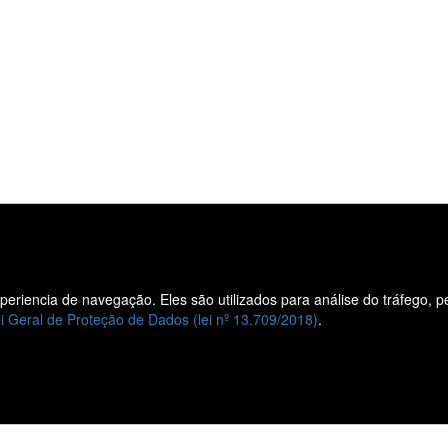
experiencia de navegação. Eles são utilizados para análise do tráfego, 
Liane
Vendas
i Geral de Proteção de Dados (lei nº 13.709/2018)
.
Veículos
Veículos
Quem
0KM
Somos
Veículos
Nossas
Seminovos
Lojas
Vendas
Fale
Corporativas