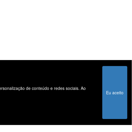
personalização de conteúdo e redes sociais. Ao
Informações
Eu aceito
Sistema de Informações de Créditos (SCR)
Código de Conduta Assobrav