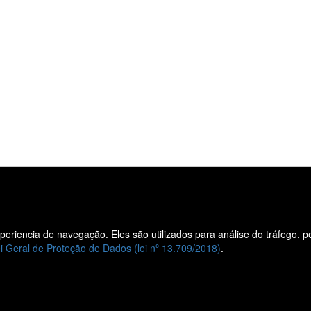
experiencia de navegação. Eles são utilizados para análise do tráfego, 
Liane
Vendas
i Geral de Proteção de Dados (lei nº 13.709/2018)
.
Veículos
Veículos
Quem
0KM
Somos
Veículos
Nossas
Seminovos