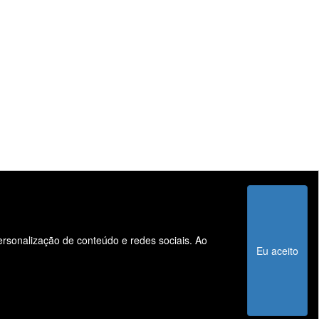
personalização de conteúdo e redes sociais. Ao
Informações
Eu aceito
Sistema de Informações de Créditos (SCR)
Código de Conduta Assobrav