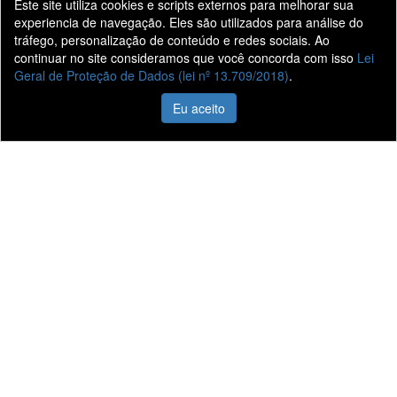
Este site utiliza cookies e scripts externos para melhorar sua
experiencia de navegação. Eles são utilizados para análise do
tráfego, personalização de conteúdo e redes sociais. Ao
continuar no site consideramos que você concorda com isso
Lei
Geral de Proteção de Dados (lei nº 13.709/2018)
.
Eu aceito
Liane Veículos
Vendas
Quem Somos
Veículos 0KM
Nossas Lojas
Veículos Seminovos
Fale Conosco
Vendas Corporativas
Trabalhe Conosco
Agendamento de
Serviços
Informações
Sistema de Informações de Créditos (SCR)
Código de Conduta Assobrav