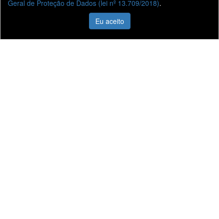
Geral de Proteção de Dados (lei nº 13.709/2018)
.
Eu aceito
Liane Veículos
Vendas
Quem Somos
Veículos 0KM
Nossas Lojas
Veículos Seminovos
Fale Conosco
Vendas Corporativas
Trabalhe Conosco
Agendamento de
Serviços
Informações
Sistema de Informações de Créditos (SCR)
Código de Conduta Assobrav
Nossas lojas