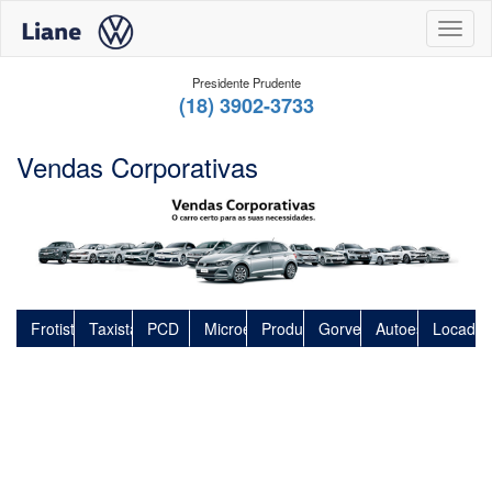
Toggl
Presidente Prudente
(18) 3902-3733
Vendas Corporativas
Frotistas
Taxistas
PCD
Microempresa
Produtor Rural
Gorverno
Autoescola
Locador