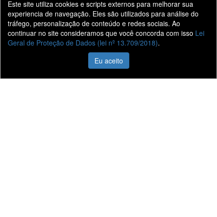
Este site utiliza cookies e scripts externos para melhorar sua
experiencia de navegação. Eles são utilizados para análise do
tráfego, personalização de conteúdo e redes sociais. Ao
continuar no site consideramos que você concorda com isso
Lei
Geral de Proteção de Dados (lei nº 13.709/2018)
.
Eu aceito
Liane Veículos
Vendas
Quem Somos
Veículos 0KM
Nossas Lojas
Veículos Seminovos
Fale Conosco
Vendas Corporativas
Trabalhe Conosco
Agendamento de
Serviços
Informações
Sistema de Informações de Créditos (SCR)
Código de Conduta Assobrav