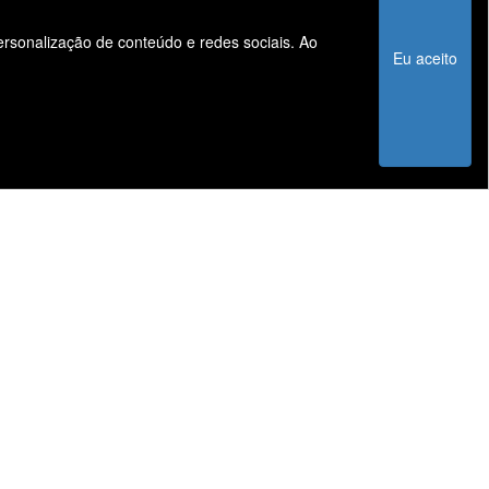
personalização de conteúdo e redes sociais. Ao
Informações
Eu aceito
Sistema de Informações de Créditos (SCR)
Código de Conduta Assobrav