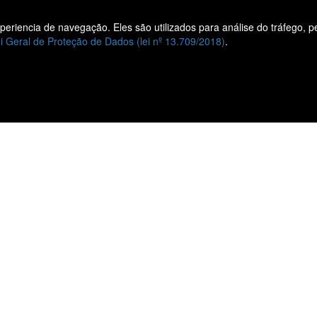
experiencia de navegação. Eles são utilizados para análise do tráfego, 
Liane
Vendas
i Geral de Proteção de Dados (lei nº 13.709/2018)
.
Veículos
Veículos
Quem
0KM
Somos
Veículos
Nossas
Seminovos
Lojas
Vendas
Fale
Corporativas
Conosco
Agendamento
Trabalhe
de
Conosco
Serviços
Nossas lojas
a